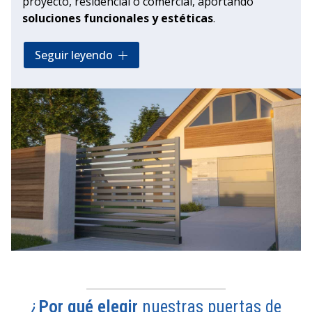
proyecto, residencial o comercial, aportando
soluciones funcionales y estéticas
.
Además, como
distribuidores oficiales de
Seguir leyendo
Hörmann
, marca líder a nivel europeo, le
garantizamos que cada puerta cuenta con
certificaciones de calidad
que superan las
normativas vigentes y aseguran un rendimiento
óptimo y una seguridad superior para su
propiedad.
¿
Por qué elegir
nuestras puertas de