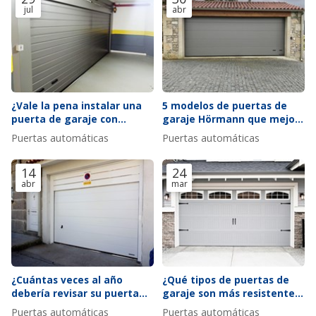
jul
abr
¿Vale la pena instalar una
5 modelos de puertas de
puerta de garaje con
garaje Hörmann que mejor
ventana?
se adaptan a fachadas
Puertas automáticas
Puertas automáticas
modernas
14
24
abr
mar
¿Cuántas veces al año
¿Qué tipos de puertas de
debería revisar su puerta
garaje son más resistentes
automática según el uso?
al viento y por qué?
Puertas automáticas
Puertas automáticas