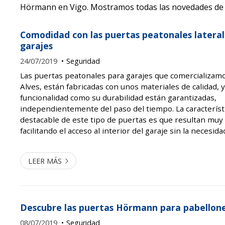
Hörmann en Vigo. Mostramos todas las novedades de 
Comodidad con las puertas peatonales lateral
garajes
24/07/2019
Seguridad
Las puertas peatonales para garajes que comercializam
Alves, están fabricadas con unos materiales de calidad, y
funcionalidad como su durabilidad están garantizadas,
independientemente del paso del tiempo. La característ
destacable de este tipo de puertas es que resultan muy 
facilitando el acceso al interior del garaje sin la necesida
puerta principal. No importa si lo que quiere es entrar a
puerta peatonal para una mayor ...
LEER MÁS
Descubre las puertas Hörmann para pabellone
08/07/2019
Seguridad