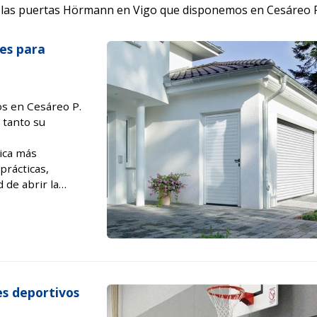
las puertas Hörmann en Vigo que disponemos en Cesáreo P
es para
os en Cesáreo P.
 tanto su
ica más
prácticas,
d de abrir la
 su garaje por la
s deportivos