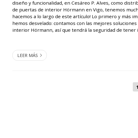
diseño y funcionalidad, en Cesáreo P. Alves, como distrib
de puertas de interior Hörmann en Vigo, tenemos mucho
hacemos a lo largo de este artículo! Lo primero y más im
hemos desvelado: contamos con las mejores soluciones
interior Hörmann, así que tendrá la seguridad de tener i
una marca que es una auténtica referencia del mercado.
para...
LEER MÁS