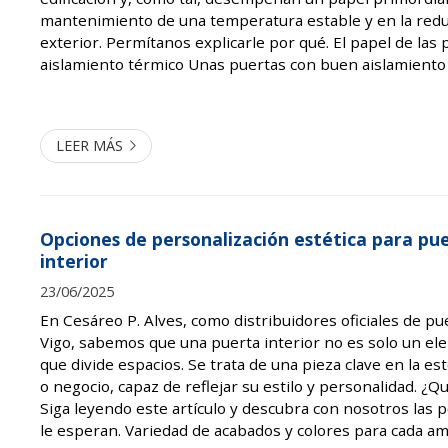
mantenimiento de una temperatura estable y en la redu
exterior. Permítanos explicarle por qué. El papel de las 
aislamiento térmico Unas puertas con buen aislamiento
aquellas que logran mantener el calor dentro en inviern
verano. Esto se logra mediante...
LEER MÁS
Opciones de personalización estética para pu
interior
23/06/2025
En Cesáreo P. Alves, como distribuidores oficiales de 
Vigo, sabemos que una puerta interior no es solo un el
que divide espacios. Se trata de una pieza clave en la es
o negocio, capaz de reflejar su estilo y personalidad. ¿
Siga leyendo este artículo y descubra con nosotros las p
le esperan. Variedad de acabados y colores para cada a