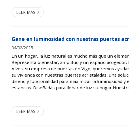
elección del acabado y el color de su puerta de interior t
LEER MÁS
Gane en luminosidad con nuestras puertas acr
04/02/2025
En un hogar, la luz natural es mucho más que un elemen
Representa bienestar, amplitud y un espacio acogedor. 
Alves, su empresa de puertas en Vigo, queremos ayudar
su vivienda con nuestras puertas acristaladas, una solu
diseño y funcionalidad para maximizar la luminosidad y e
estancias. Diseñadas para llenar de luz su hogar Nuestr
acristaladas Hörmann destacan por su capacidad para in
espacios sin re...
LEER MÁS