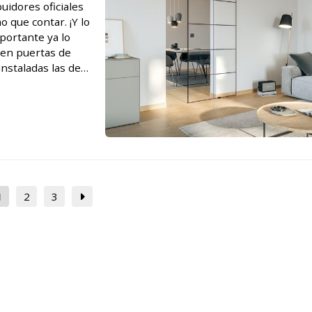
uidores oficiales
 que contar. ¡Y lo
portante ya lo
 en puertas de
nstaladas las de
 Siga leyendo
1
2
3