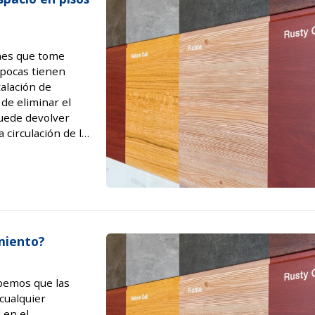
ones que tome
 pocas tienen
talación de
 de eliminar el
puede devolver
 circulación de la
d. ¿Todavía no
amiento?
abemos que las
cualquier
 en el