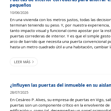
pequeños
10/06/2026
En una vivienda con los metros justos, todas las decisi
terminan teniendo su peso. Y, por nuestra experiencia,
tanto impacto visual y funcional como apostar por la ins
puertas correderas de interior. Y es que el simple gesto
arco de barrido que necesita una puerta convencional 
hasta un metro cuadrado útil a una habitación, cambiar la
casa y mejorar de forma notable la sensación de amplitu
conoce es...
LEER MÁS
¿Influyen las puertas del inmueble en su aisl
28/07/2025
En Cesáreo P. Alves, su empresa de puertas en Vigo, s
puertas son un componente crítico en la envolvente de 
edificación y, como tal, desempeñan un papel primordial