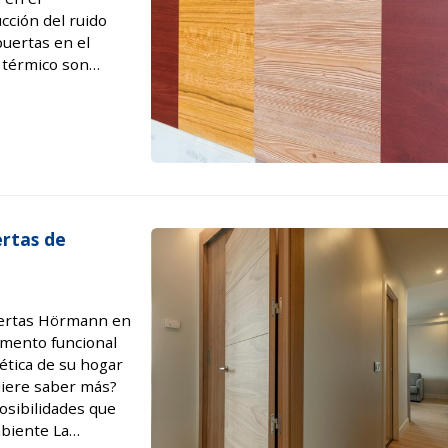
cción del ruido
puertas en el
 térmico son
o y fuera en
ertas de
puertas Hörmann en
emento funcional
tética de su hogar
Quiere saber más?
osibilidades que
mbiente La