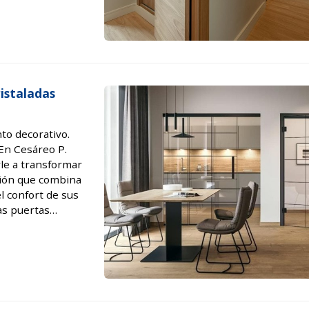
endrán ...
istaladas
to decorativo.
En Cesáreo P.
le a transformar
ción que combina
l confort de sus
as puertas
tegrar los