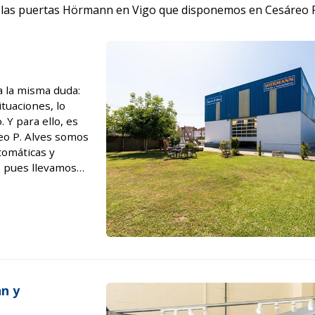
las puertas Hörmann en Vigo que disponemos en Cesáreo P
a la misma duda:
ituaciones, lo
 Y para ello, es
eo P. Alves somos
tomáticas y
a, pues llevamos
es oficiales de
n y