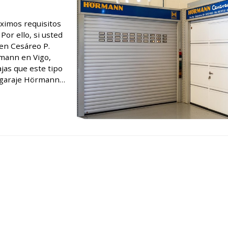
áximos requisitos
Por ello, si usted
 en Cesáreo P.
rmann en Vigo,
jas que este tipo
e garaje Hörmann
eo P. Alves tie...