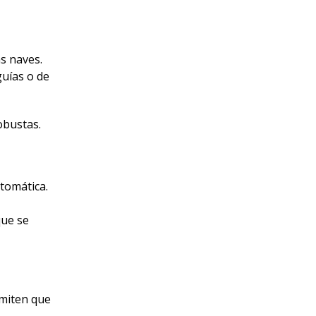
as naves.
guías o de
obustas.
tomática.
que se
rmiten que