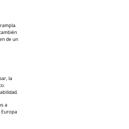
 rampla.
 también
nen de un
ar, la
to.
abilidad.
os a
n Europa