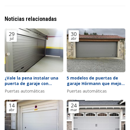
Noticias relacionadas
29
30
jul
abr
¿Vale la pena instalar una
5 modelos de puertas de
puerta de garaje con
garaje Hörmann que mejor
ventana?
se adaptan a fachadas
Puertas automáticas
Puertas automáticas
modernas
14
24
abr
mar