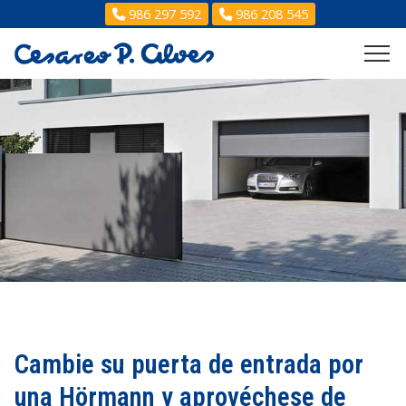
986 297 592
986 208 545
Cambie su puerta de entrada por
una Hörmann y aprovéchese de