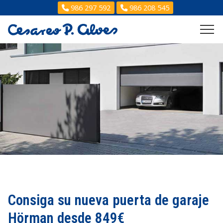
986 297 592
986 208 545
Consiga su nueva puerta de garaje
Hörman desde 849€