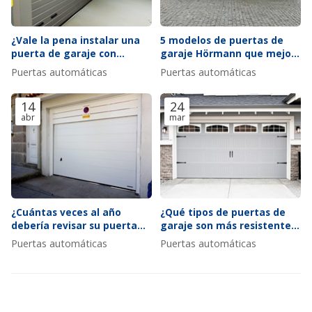
¿Vale la pena instalar una
5 modelos de puertas de
puerta de garaje con
garaje Hörmann que mejor
ventana?
se adaptan a fachadas
Puertas automáticas
Puertas automáticas
modernas
14
24
abr
mar
¿Cuántas veces al año
¿Qué tipos de puertas de
debería revisar su puerta
garaje son más resistentes
automática según el uso?
al viento y por qué?
Puertas automáticas
Puertas automáticas