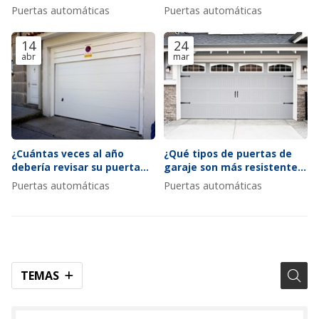
ventana?
se adaptan a fachadas
Puertas automáticas
Puertas automáticas
modernas
14
24
abr
mar
¿Cuántas veces al año
¿Qué tipos de puertas de
debería revisar su puerta
garaje son más resistentes
automática según el uso?
al viento y por qué?
Puertas automáticas
Puertas automáticas
TEMAS