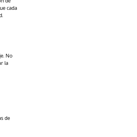
ón de
ue cada
d.
je. No
r la
as de