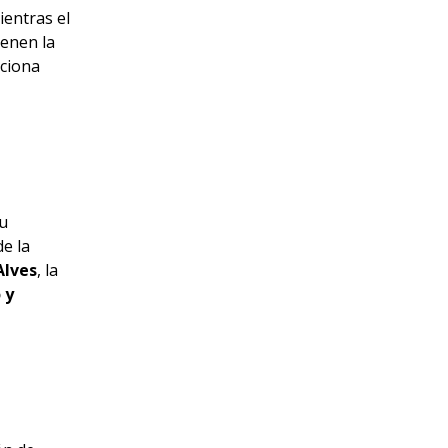
mientras el
ienen la
rciona
su
de la
Alves
, la
 y