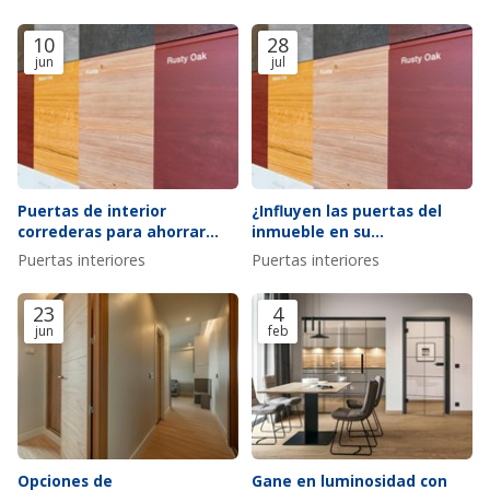
10
28
jun
jul
Puertas de interior
¿Influyen las puertas del
correderas para ahorrar
inmueble en su
espacio en pisos pequeños
aislamiento?
Puertas interiores
Puertas interiores
23
4
jun
feb
Opciones de
Gane en luminosidad con