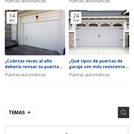
Puertas automáticas
Puertas automáticas
modernas
14
24
abr
mar
¿Cuántas veces al año
¿Qué tipos de puertas de
debería revisar su puerta
garaje son más resistentes
automática según el uso?
al viento y por qué?
Puertas automáticas
Puertas automáticas
TEMAS