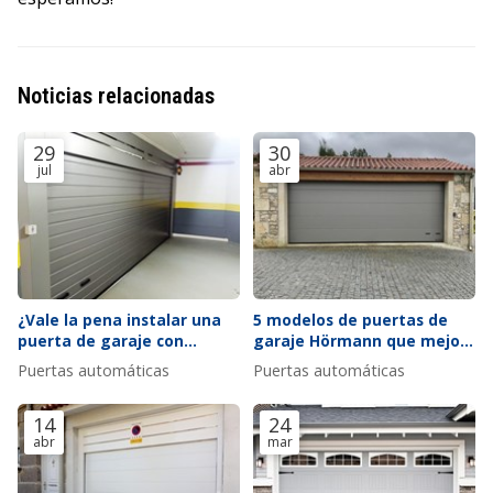
Noticias relacionadas
29
30
jul
abr
¿Vale la pena instalar una
5 modelos de puertas de
puerta de garaje con
garaje Hörmann que mejor
ventana?
se adaptan a fachadas
Puertas automáticas
Puertas automáticas
modernas
14
24
abr
mar