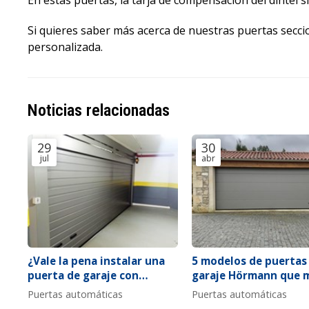
En estas puertas, la tarja de compensación del dintel s
Si quieres saber más acerca de nuestras puertas secci
personalizada.
Noticias relacionadas
29
30
jul
abr
¿Vale la pena instalar una
5 modelos de puertas
puerta de garaje con
garaje Hörmann que 
ventana?
se adaptan a fachada
Puertas automáticas
Puertas automáticas
modernas