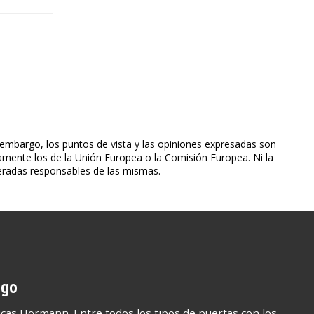
embargo, los puntos de vista y las opiniones expresadas son
iamente los de la Unión Europea o la Comisión Europea. Ni la
eradas responsables de las mismas.
igo
cas Hörmann. Entre todos los tipos de puertas con los