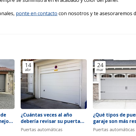
iempre se suministra en el acabado y color del panel.
onales,
ponte en contacto
con nosotros y te asesoraremos 
14
24
abr
mar
 de
¿Cuántas veces al año
¿Qué tipos de pue
mejor
debería revisar su puerta
garaje son más re
s
automática según el uso?
al viento y por qu
Puertas automáticas
Puertas automáticas