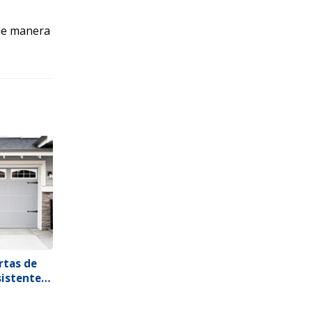
de manera
rtas de
sistentes
é?