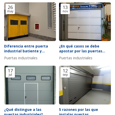
26
13
may
nov
Diferencia entre puerta
¿En qué casos se debe
industrial batiente y
apostar por las puertas
abatible: ¿cuál es mejor
industriales de apertura
Puertas industriales
Puertas industriales
para su uso?
rápida?
17
12
jul
sep
¿Qué distingue a las
5 razones por las que
puertas industriales?
instalar puertas