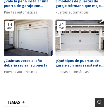
¿Vale la pena instalar una
5 modelos de puertas de
puerta de garaje con
garaje Hörmann que mejor
ventana?
se adaptan a fachadas
Puertas automáticas
Puertas automáticas
modernas
14
24
abr
mar
¿Cuántas veces al año
¿Qué tipos de puertas de
debería revisar su puerta
garaje son más resistentes
automática según el uso?
al viento y por qué?
Puertas automáticas
Puertas automáticas
TEMAS