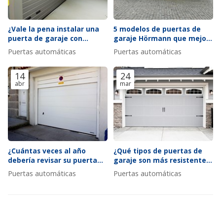
¿Vale la pena instalar una
5 modelos de puertas de
puerta de garaje con
garaje Hörmann que mejor
ventana?
se adaptan a fachadas
Puertas automáticas
Puertas automáticas
modernas
14
24
abr
mar
¿Cuántas veces al año
¿Qué tipos de puertas de
debería revisar su puerta
garaje son más resistentes
automática según el uso?
al viento y por qué?
Puertas automáticas
Puertas automáticas