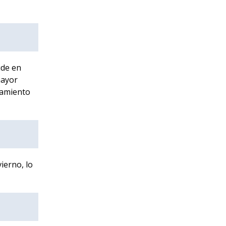
ude en
mayor
lamiento
ierno, lo