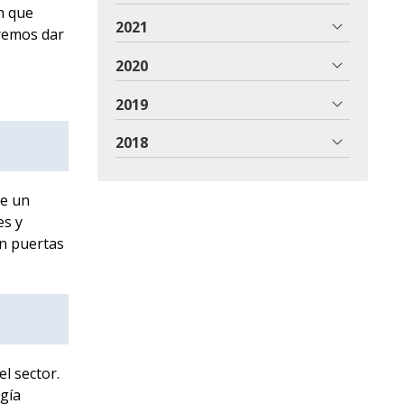
n que
2021
eremos dar
2020
2019
2018
le un
es y
an puertas
l sector.
gía