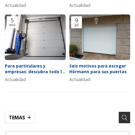
garaje automática aunque
hacer?
Actualidad
Actualidad
parezcan inofensivas
5
9
nov
jul
Para particulares y
Seis motivos para escoger
empresas: descubra todo lo
Hörmann para sus puertas
que en Cesáreo P. Alves
Actualidad
Actualidad
podemos hacer
TEMAS