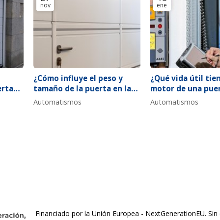
nov
ene
¿Cómo influye el peso y
¿Qué vida útil tien
erta
tamaño de la puerta en la
motor de una pue
ar
elección del sistema de
automática?
Automatismos
Automatismos
automatización?
Financiado por la Unión Europea - NextGenerationEU. Sin 