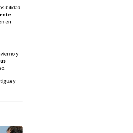
sibilidad
gente
én en
nvierno y
sus
so.
tigua y