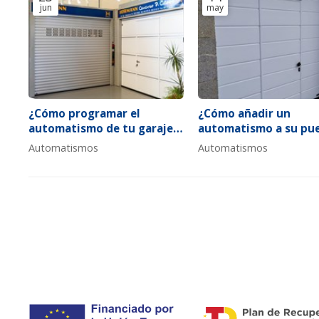
jun
may
¿Cómo programar el
¿Cómo añadir un
automatismo de tu garaje
automatismo a su pu
para funcionar en modo
de entrada sin cambi
Automatismos
Automatismos
vacaciones?
toda la instalación?