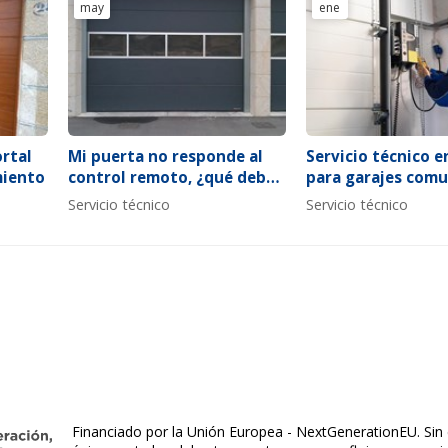
may
ene
ortal
Mi puerta no responde al
Servicio técnico e
miento
control remoto, ¿qué debo
para garajes comu
hacer?
Servicio técnico
Servicio técnico
Financiado por la Unión Europea - NextGenerationEU. Sin 