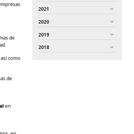
 empresas
2021
2020
2019
amas de
ad.
2018
 así como
tas de
e
al
en
mos, en