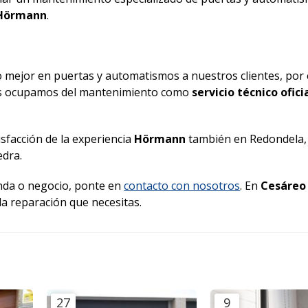
e Hörmann
.
 mejor en puertas y automatismos a nuestros clientes, por 
nos ocupamos del mantenimiento como
servicio técnico ofici
sfacción de la experiencia
Hörmann
también en Redondela,
edra.
ienda o negocio, ponte en
contacto con nosotros
. En
Cesáreo 
la reparación que necesitas.
27
9