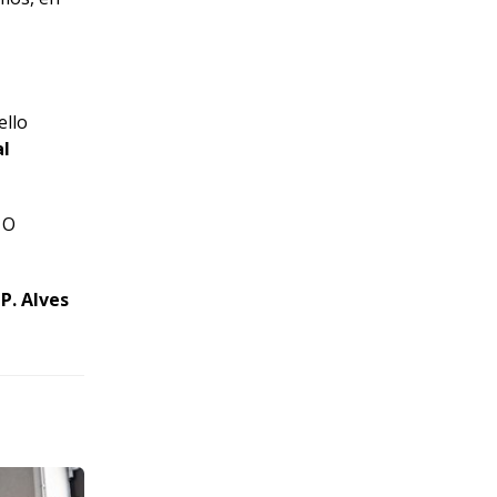
ello
al
 O
P. Alves