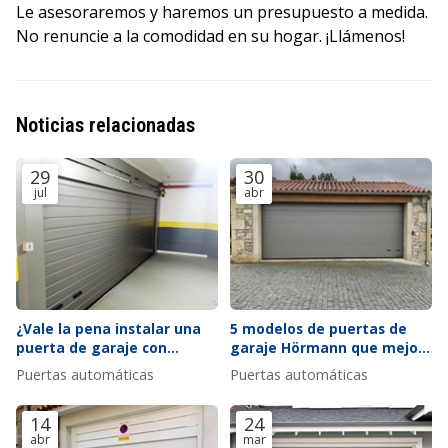
Le asesoraremos y haremos un presupuesto a medida.
No renuncie a la comodidad en su hogar. ¡Llámenos!
Noticias relacionadas
29
30
jul
abr
¿Vale la pena instalar una
5 modelos de puertas de
puerta de garaje con
garaje Hörmann que mejor
ventana?
se adaptan a fachadas
Puertas automáticas
Puertas automáticas
modernas
14
24
abr
mar