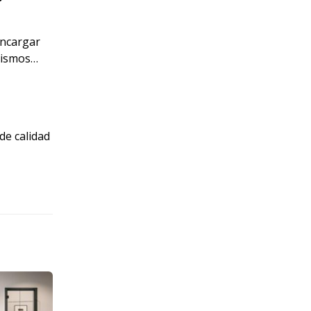
encargar
atismos…
de calidad