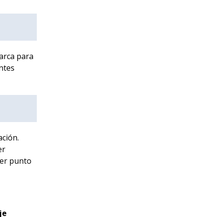
arca para
ntes
ación.
er
ier punto
je