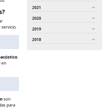
os.
2021
s?
2020
ar
servicio.
2019
2018
acústico
.
e en
nn
son
das para