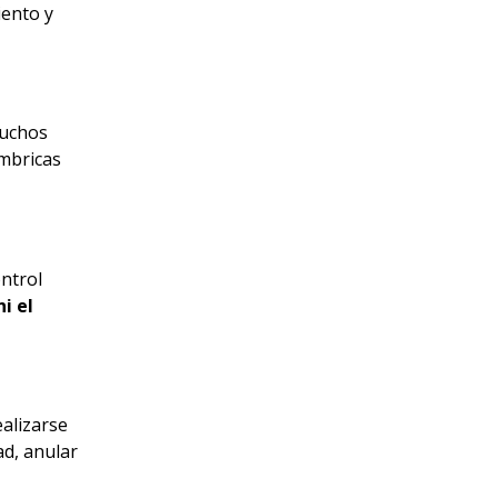
iento y
muchos
ámbricas
ontrol
i el
alizarse
ad, anular