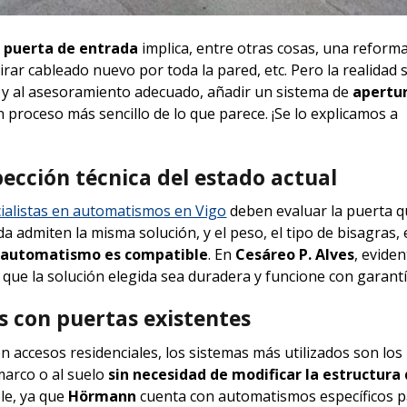
 puerta de entrada
implica, entre otras cosas, una reform
rar cableado nuevo por toda la pared, etc. Pero la realidad 
al y al asesoramiento adecuado, añadir un sistema de
apertu
 proceso más sencillo de lo que parece. ¡Se lo explicamos a
ección técnica del estado actual
ialistas en automatismos en Vigo
deben evaluar la puerta q
a admiten la misma solución, y el peso, el tipo de bisagras, 
e automatismo es compatible
. En
Cesáreo P. Alves
, evide
que la solución elegida sea duradera y funcione con garantí
 con puertas existentes
en accesos residenciales, los sistemas más utilizados son lo
 marco o al suelo
sin necesidad de modificar la estructura 
ble, ya que
Hörmann
cuenta con automatismos específicos p