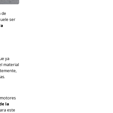
a de
suele ser
ra
ue ya
el material
ntemente,
as.
s motores
de la
ara este