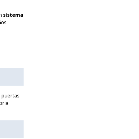
un
sistema
ños
 puertas
oria