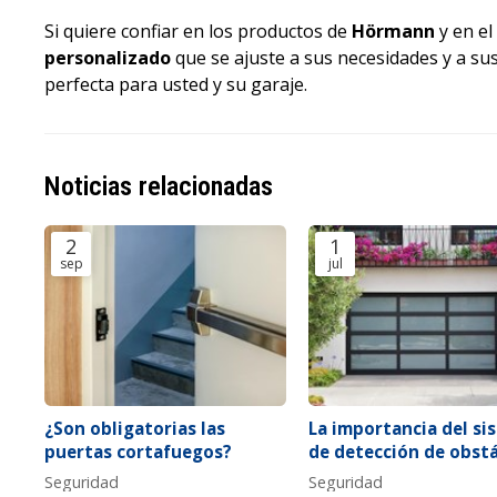
Si quiere confiar en los productos de
Hörmann
y en el
personalizado
que se ajuste a sus necesidades y a su
perfecta para usted y su garaje.
Noticias relacionadas
2
1
sep
jul
¿Son obligatorias las
La importancia del si
puertas cortafuegos?
de detección de obst
para puertas de garaj
Seguridad
Seguridad