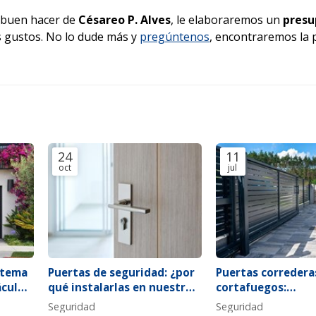
 buen hacer de
Césareo P. Alves
, le elaboraremos un
presu
s gustos. No lo dude más y
pregúntenos
, encontraremos la 
24
11
oct
jul
stema
Puertas de seguridad: ¿por
Puertas corredera
áculos
qué instalarlas en nuestra
cortafuegos:
e
vivienda?
características pr
Seguridad
Seguridad