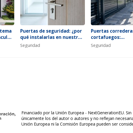
stema
Puertas de seguridad: ¿por
Puertas corredera
áculos
qué instalarlas en nuestra
cortafuegos:
e
vivienda?
características pr
Seguridad
Seguridad
Financiado por la Unión Europea - NextGenerationEU. Sin 
únicamente los del autor o autores y no reflejan necesar
Unión Europea ni la Comisión Europea pueden ser consid