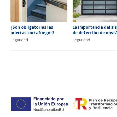
¿Son obligatorias las
La importancia del si
puertas cortafuegos?
de detección de obst
para puertas de garaj
Seguridad
Seguridad