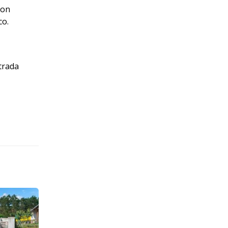
Con
co.
trada