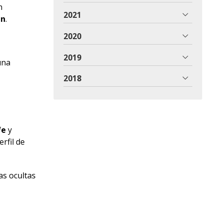
n
2021
nn
.
2020
2019
una
a
2018
fe
y
rfil de
as ocultas