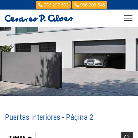
986 297 592
986 208 545
Puertas interiores - Página 2
TEMAS